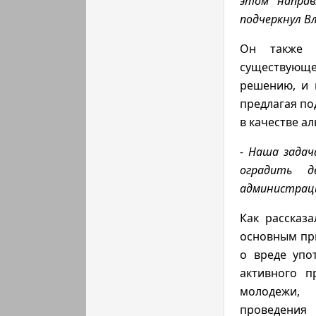
этом направ
подчеркнул В
Он также о
существующ
решению, и 
предлагая по
в качестве а
- Наша задач
оградить д
администрац
Как рассказ
основным при
о вреде упо
активного п
молодежи, 
проведения