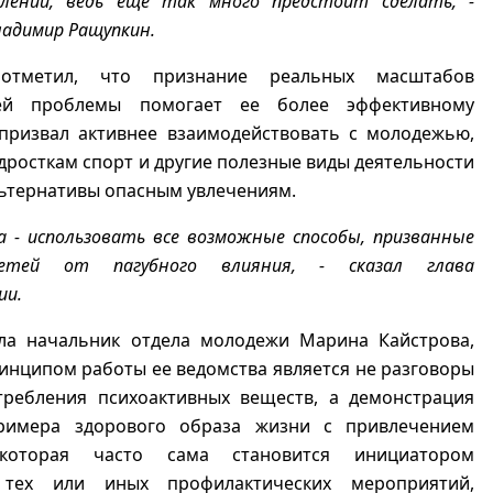
лении, ведь еще так много предстоит сделать, -
ладимир Ращупкин.
тметил, что признание реальных масштабов
ей проблемы помогает ее более эффективному
призвал активнее взаимодействовать с молодежью,
дросткам спорт и другие полезные виды деятельности
льтернативы опасным увлечениям.
а - использовать все возможные способы, призванные
етей от пагубного влияния, - сказал глава
ии.
ала начальник отдела молодежи Марина Кайстрова,
нципом работы ее ведомства является не разговоры
требления психоактивных веществ, а демонстрация
римера здорового образа жизни с привлечением
которая часто сама становится инициатором
 тех или иных профилактических мероприятий,