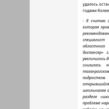
удалось оста
годами более 
- Я считаю 
которая про
рекомендова
специалист
областного
диспансер» 
увеличилось д
снизилась 
таганрогско
подростко
открывшийся 
школьникам 
разделе «шк
проблеме нар