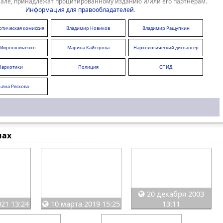
але, принадлежат процитированному изданию и/или его партнерам.
Информация для правообладателей
.
отическая комиссия
Владимир Новиков
Владимир Ращупкин
 Мирошниченко
Марина Кайстрова
Наркологический диспансер
Наркотики
Полиция
СПИД
ьяна Ряскова
мах
20 декабря 2003
21 13:24
10 марта 2019 15:25
13:11