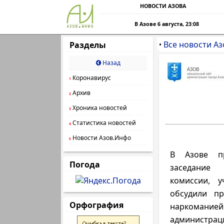
НОВОСТИ АЗОВА
В Азове 6 августа, 23:08
Все новости Аз
Разделы
•
Назад
Коронавирус
1
Архив
2
Хроника новостей
3
Статистика новостей
4
Новости Азов.Инфо
5
В Азове п
Погода
заседание 
комиссии, у
обсудили п
Орфография
наркоманией.
админист