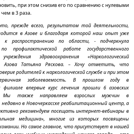
новить, при этом снизив его по сравнению с нулевыми
чем в 3 раза.
это, прежде всего, результатом той деятельности,
водится в Азове и благодаря которой наш опыт уже
н к распространению по области, - подчеркнула
 по профилактической работе государственного
 учреждения здравоохранения «Наркологический
г. Азова Татьяна Ряскова. – Хочу отметить, что
оверие родителей к наркологической службе и при этом
первичная заболеваемость. В прошлом году в
м филиале впервые курс лечения прошли 6 азовских
в. Мы также направляем взрослых мужчин в
недавно в Новочеркасске реабилитационный центр, а
активно рекомендуем посещать интернет-вебинары в
ольная медицина», многие из которых посвящены
комании. Но самое главное, что присутствует в нашей