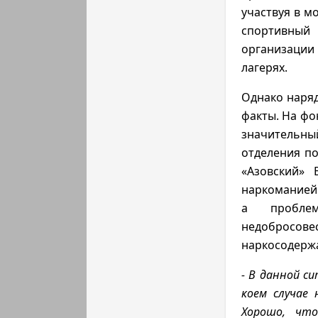
участвуя в м
спортивный
организации
лагерях.
Однако наря
факты. На фо
значительны
отделения п
«Азовский» 
наркоманией 
а проблем
недобросове
наркосодержа
- В данной с
коем случае 
Хорошо, чт