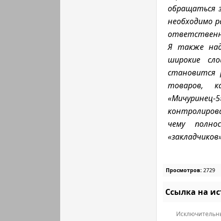
обращаться з
необходимо р
ответственно
Я также над
широкие сл
становится 
товаров, 
«Мичуринец-
контролирова
чему полно
«закладчиков»
Просмотров:
2729
Ссылка на и
Исключительны