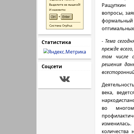
Ращупкин 
вопросы, зая
формальный 
оптимальных
- Тема сегодн
Статистика
прежде всего
том числе а
решения дан
Соцсети
всесторонний
Деятельность
века, ведетс
наркодиспанс
во многом
профилактич
изменилась.
количества 