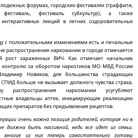
олодежных форумах, городских фестивалях (граффити,
 фестиваль, фестиваль субкультур), а также
 интерактивных лекций в летних оздоровительных
ду с положительными изменениями есть и печальные
не распространения наркомании в городе отмечается
й рост зараженных ВИЧ. Как отмечает начальник
о контролю за оборотом наркотиков МО МВД России
Владимир Новиков, для большинства страдающих
СПИД больше не вызывает должного чувства страха,
у распространения наркомании усугубляют
стные владельцы аптек, инициирующие реализацию
щих препаратов без предъявления рецептов.
итуации очень важна позиция родителей, которая ни в
не должна быть пассивной, ведь все идет из семьи.
о многие из них теперь самостоятельно готовы