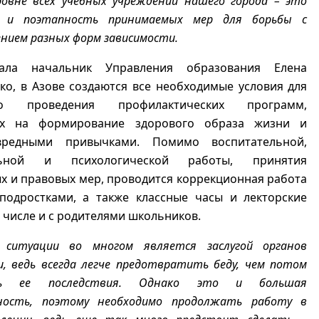
овне всех учебных учреждений нашего города – это
ь и поэтапность принимаемых мер для борьбы с
нием разных форм зависимости.
зала начальник Управления образования Елена
о, в Азове создаются все необходимые условия для
го проведения профилактических программ,
ых на формирование здорового образа жизни и
редными привычками. Помимо воспитательной,
льной и психологической работы, принятия
 и правовых мер, проводится коррекционная работа
подростками, а также классные часы и лекторские
м числе и с родителями школьников.
 ситуации во многом является заслугой органов
, ведь всегда легче предотвратить беду, чем потом
ать ее последствия. Однако это и большая
ость, поэтому необходимо продолжать работу в