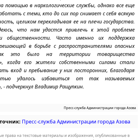
а помощью в наркологические службы, однако все еще
аботать с теми, кто до сих пор снимает с себя всякую
сть, целиком перекладывая ее на плечи государства.
еюсь, что нам удастся привлечь к этой проблеме
ои общественности. Часто именно их поддержка
решающей в борьбе с распространителями опасных
как это было на территории товарищества
5», когда его жители собственными силами стали
ть вход и пребывание у них посторонних, благодаря
стью удалось избавиться от так называемых
, - подчеркнул Владимир Ращупкин.
Пресс-служба Администрации города Азова
сточник:
Пресс-служба Администрации города Азова
е права на текстовые материалы и изображения, опубликованные в