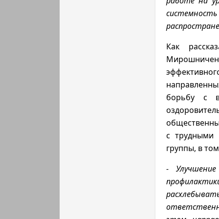
работе на ур
системност
распростране
Как расска
Мирошниченк
эффективно
направленн
борьбу с в
оздоровите
общественных
с трудными 
группы, в то
- Улучшение
профилактики
расхлебыв
ответственн