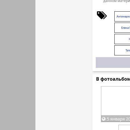
данном матери
Антинарк
Елена
Тат
В фотоальбо
5 января 20