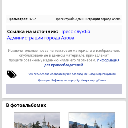
Просмотров:
3792
Пресс-служба Администрации города Азова
Ссылка на источник:
Пресс-служба
Администрации города Азова
Исключительные права на текстовые материалы и изображения,
опубликованные в данном материале, принадлежат
процитированному изданию и/или его партнерам.
Информация
для правообладателей
.
950-летие Азова
Азовский музей-заповедник
Владимир Ращупкин
Димитрис Кафандарис
город Курбевуа
город Пилос
В фотоальбомах