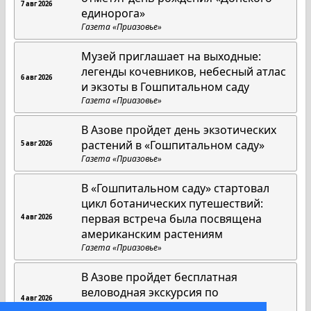
7 авг 2026
единорога»
Газета «Приазовье»
Музей приглашает на выходные:
легенды кочевников, небесный атлас
6 авг 2026
и экзоты в Гошпитальном саду
Газета «Приазовье»
В Азове пройдет день экзотических
растений в «Гошпитальном саду»
5 авг 2026
Газета «Приазовье»
В «Гошпитальном саду» стартовал
цикл ботанических путешествий:
первая встреча была посвящена
4 авг 2026
американским растениям
Газета «Приазовье»
В Азове пройдет бесплатная
веловодная экскурсия по
4 авг 2026
историческим местам