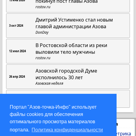
покинул пост главы Азова
15 янв 2026
rostov.ru
Дмитрий Устименко стал новым
главой администрации Азова
3 окт 2024
DonDay
В Ростовской области из реки
выловили тело мужчины
12 июл 2024
rostov.ru
Азовской городской Думе
исполнилось 30 лет
26 апр 2024
Азовская неделя
Азову вернули 17 га земель
3 апр 2024
Новая Азовская Газета.ру
Портал "Азов-точка-Инфо" использует
файлы cookies для обеспечения
оптимального просмотра материалов
Статистика
портала.
Политика конфиденциальности