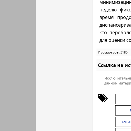
минимизации
неделю фикс
время продо
диспансериза
кто перебол
для оценки с
Просмотров:
3180
Ссылка на и
Исключительны
данном матери
Елена