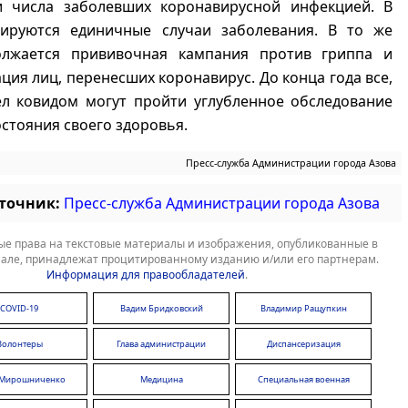
 числа заболевших коронавирусной инфекцией. В
ируются единичные случаи заболевания. В то же
лжается прививочная кампания против гриппа и
ция лиц, перенесших коронавирус. До конца года все,
ел ковидом могут пройти углубленное обследование
остояния своего здоровья.
Пресс-служба Администрации города Азова
сточник:
Пресс-служба Администрации города Азова
е права на текстовые материалы и изображения, опубликованные в
але, принадлежат процитированному изданию и/или его партнерам.
Информация для правообладателей
.
COVID-19
Вадим Бридковский
Владимир Ращупкин
Волонтеры
Глава администрации
Диспансеризация
 Мирошниченко
Медицина
Специальная военная
операция