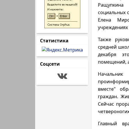
Ращупкина 
социальных с
Елена Мир
учреждениях 
Также руков
Статистика
средней шко
декабря эт
помещений, а
Соцсети
Начальник
проинформи
вместе" об
граждан. Жи
Сейчас прора
четвероногих
Главный вр