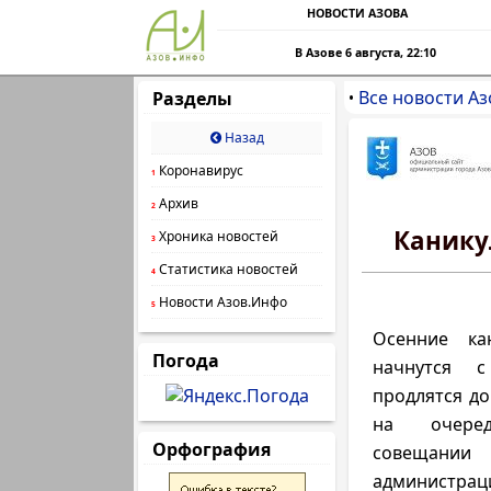
НОВОСТИ АЗОВА
В Азове 6 августа, 22:10
Все новости Аз
Разделы
•
Назад
Коронавирус
1
Архив
2
Канику
Хроника новостей
3
Статистика новостей
4
Новости Азов.Инфо
5
Осенние ка
Погода
начнутся 
продлятся до
на очере
Орфография
совеща
администр