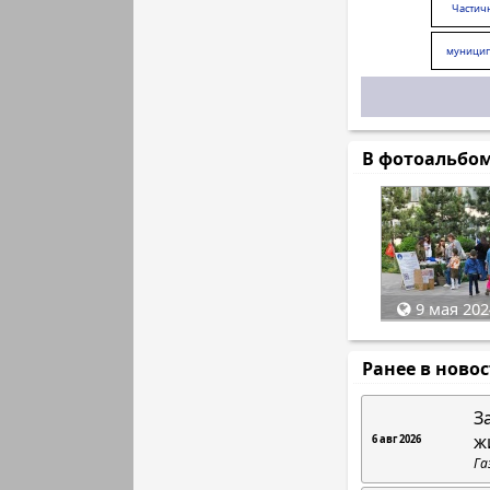
Частич
муницип
В фотоальбо
9 мая 202
Ранее в ново
З
ж
6 авг 2026
Га