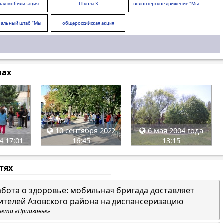
ная мобилизация
Школа 3
волонтерское движение "Мы
вместе!"
альный штаб "Мы
общероссийская акция
вместе"
"МыВместе"
мах
10 сентября 2022
6 мая 2004 года
4 17:01
16:45
13:15
стях
абота о здоровье: мобильная бригада доставляет
ителей Азовского района на диспансеризацию
зета «Приазовье»