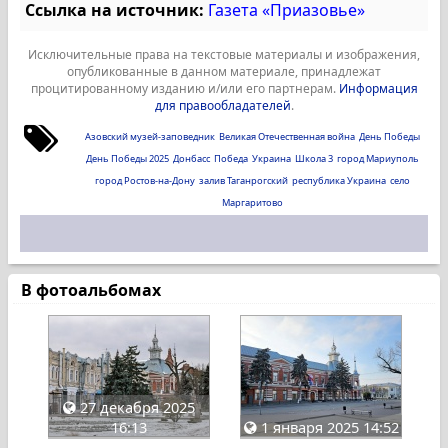
Ссылка на источник:
Газета «Приазовье»
Исключительные права на текстовые материалы и изображения,
опубликованные в данном материале, принадлежат
процитированному изданию и/или его партнерам.
Информация
для правообладателей
.
Азовский музей-заповедник
Великая Отечественная война
День Победы
День Победы 2025
Донбасс
Победа
Украина
Школа 3
город Мариуполь
город Ростов-на-Дону
залив Таганрогский
республика Украина
село
Маргаритово
В фотоальбомах
27 декабря 2025
16:13
1 января 2025 14:52