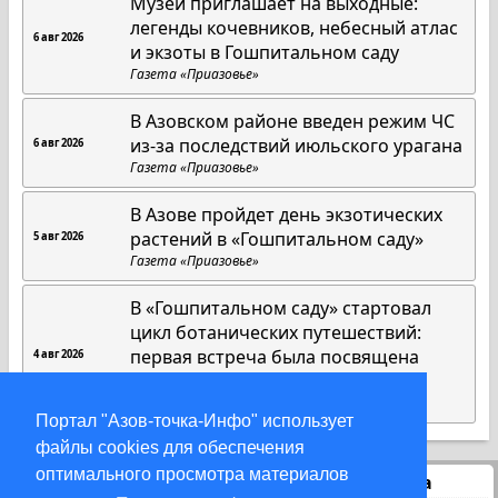
Музей приглашает на выходные:
легенды кочевников, небесный атлас
6 авг 2026
и экзоты в Гошпитальном саду
Газета «Приазовье»
В Азовском районе введен режим ЧС
из-за последствий июльского урагана
6 авг 2026
Газета «Приазовье»
В Азове пройдет день экзотических
растений в «Гошпитальном саду»
5 авг 2026
Газета «Приазовье»
В «Гошпитальном саду» стартовал
цикл ботанических путешествий:
первая встреча была посвящена
4 авг 2026
американским растениям
Газета «Приазовье»
Портал "Азов-точка-Инфо" использует
файлы cookies для обеспечения
оптимального просмотра материалов
Статистика