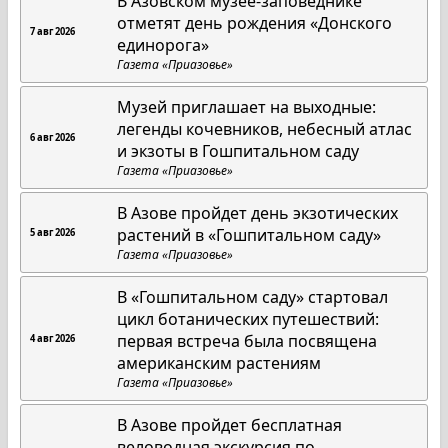
В Азовском музее-заповеднике
отметят день рождения «Донского
7 авг 2026
единорога»
Газета «Приазовье»
Музей приглашает на выходные:
легенды кочевников, небесный атлас
6 авг 2026
и экзоты в Гошпитальном саду
Газета «Приазовье»
В Азове пройдет день экзотических
растений в «Гошпитальном саду»
5 авг 2026
Газета «Приазовье»
В «Гошпитальном саду» стартовал
цикл ботанических путешествий:
первая встреча была посвящена
4 авг 2026
американским растениям
Газета «Приазовье»
В Азове пройдет бесплатная
веловодная экскурсия по