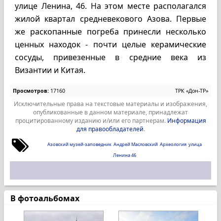
улице Ленина, 46. На этом месте располагался
жилой квартал средневекового Азова. Первые
же раскопанные погреба принесли несколько
ценных находок - почти целые керамические
сосуды, привезенные в средние века из
Византии и Китая.
Просмотров:
17160
ТРК «Дон-ТР»
Исключительные права на текстовые материалы и изображения,
опубликованные в данном материале, принадлежат
процитированному изданию и/или его партнерам.
Информация
для правообладателей
.
Азовский музей-заповедник
Андрей Масловский
Археология
улица
Ленина 46
В фотоальбомах