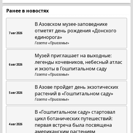
Ранее в новостях
В Азовском музее-заповеднике
отметят день рождения «Донского
7 авг 2026
единорога»
Газета «Приазовье»
Музей приглашает на выходные:
легенды кочевников, небесный атлас
6 авг 2026
и экзоты в Гошпитальном саду
Газета «Приазовье»
В Азове пройдет день экзотических
растений в «Гошпитальном саду»
5 авг 2026
Газета «Приазовье»
В «Гошпитальном саду» стартовал
цикл ботанических путешествий:
первая встреча была посвящена
4 авг 2026
американским растениям