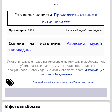
Это анонс новости.
Продолжить чтение в
источнике »»»
Просмотров:
1819
Азовский музей-заповедник
Ссылка на источник:
Азовский музей-
заповедник
Исключительные права на текстовые материалы и изображения,
опубликованные в данном материале, принадлежат
процитированному изданию и/или его партнерам.
Информация
для правообладателей
.
Азовский музей-заповедник
отряд "Дорогами отцов"
В фотоальбомах