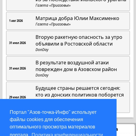
Газета «Приазовье»
Матрица добра Юлии Максименко
1 авг 2026
Газета «Приазовье»
Вторую ракетную опасность за утро
объявили в Ростовской области
31 июл 2026
DonDay
В результате воздушной атаки
поврежден дом в Азовском район
31 июл 2026
DonDay
Будущее страны решается сегодня:
кто из донских политиков поборется
29 июл 2026
за места в Госдуме?
Газета «Приазовье»
Портал "Азов-точка-Инфо" использует
файлы cookies для обеспечения
оптимального просмотра материалов
Статистика
портала.
Политика конфиденциальности