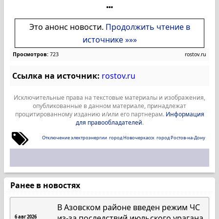
Это анонс новости.
Продолжить чтение в
источнике »»»
Просмотров:
723
rostov.ru
Ссылка на источник:
rostov.ru
Исключительные права на текстовые материалы и изображения,
опубликованные в данном материале, принадлежат
процитированному изданию и/или его партнерам.
Информация
для правообладателей
.
Отключение электроэнергии
город Новочеркасск
город Ростов-на-Дону
Ранее в новостях
В Азовском районе введен режим ЧС
из-за последствий июльского урагана
6 авг 2026