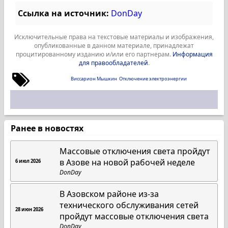
Ссылка на источник:
DonDay
Исключительные права на текстовые материалы и изображения,
опубликованные в данном материале, принадлежат
процитированному изданию и/или его партнерам.
Информация
для правообладателей
.
Виссарион Мышкин
Отключение электроэнергии
Ранее в новостях
Массовые отключения света пройдут
в Азове на новой рабочей неделе
6 июл 2026
DonDay
В Азовском районе из-за
технического обслуживания сетей
28 июн 2026
пройдут массовые отключения света
DonDay