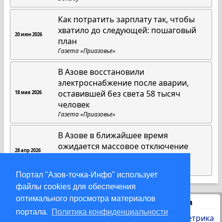
Как потратить зарплату так, чтобы
хватило до следующей: пошаговый
20 июн 2026
план
Газета «Приазовье»
В Азове восстановили
электроснабжение после аварии,
оставившей без света 58 тысяч
18 мая 2026
человек
Газета «Приазовье»
В Азове в ближайшее время
ожидается массовое отключение
28 апр 2026
электроэнергии
DonDay
Портал "Азов-точка-Инфо" использует
файлы cookies для обеспечения
оптимального просмотра материалов
Статистика
портала.
Политика конфиденциальности