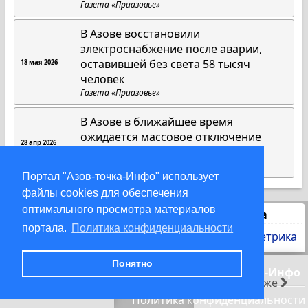
Газета «Приазовье»
В Азове восстановили
электроснабжение после аварии,
оставившей без света 58 тысяч
18 мая 2026
человек
Газета «Приазовье»
В Азове в ближайшее время
ожидается массовое отключение
28 апр 2026
электроэнергии
DonDay
Портал "Азов-точка-Инфо" использует
файлы cookies для обеспечения
оптимального просмотра материалов
Статистика
портала.
Политика конфиденциальности
Понятно
© 2000-2026 Азов-точка-Инфо
раньше
позже
Политика конфиденциальности