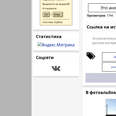
Это ан
Просмотров:
1744
Ссылка на и
Статистика
Исключительны
данном матери
Соцсети
Д
ули
В фотоальбо