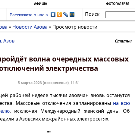
АФИША
ФОТОГАЛЕРЕЯ
Поиск
Расскажите о нас в
ова
»
Новости Азова
»
Просмотр новости
. Азов
Статьи
 пройдёт волна очередных массовых
отключений электричества
5 марта 2023 (воскресенье), 11:31
ей рабочей неделе тысячи азовчан вновь останутся
чества. Массовые отключения запланированы
на всю
делю
, исключая Международный женский день. Об
едили в Азовских межрайонных электросетях.