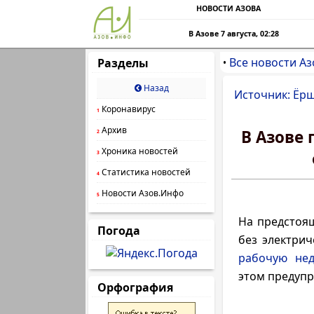
НОВОСТИ АЗОВА
В Азове 7 августа, 02:28
Все новости Аз
Разделы
•
Назад
Источник: Ёрш
Коронавирус
1
Архив
В Азове
2
Хроника новостей
3
Статистика новостей
4
Новости Азов.Инфо
5
На предстоящ
Погода
без электри
рабочую не
этом предупр
Орфография