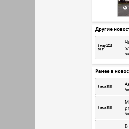
Другие новос
Ч
6 мар 2023
э
10:11
Do
Ранее в ново
А
8 июл 2026
Но
М
р
6 июл 2026
Do
В