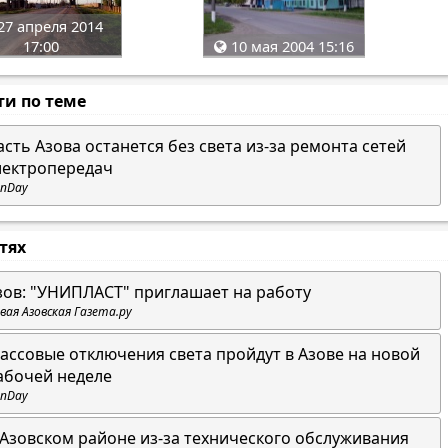
27 апреля 2014
17:00
10 мая 2004 15:16
ти по теме
асть Азова останется без света из-за ремонта сетей
лектропередач
nDay
стях
зов: "УНИПЛАСТ" приглашает на работу
вая Азовская Газета.ру
ассовые отключения света пройдут в Азове на новой
абочей неделе
nDay
 Азовском районе из-за технического обслуживания