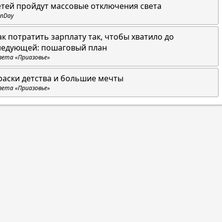
етей пройдут массовые отключения света
nDay
ак потратить зарплату так, чтобы хватило до
ледующей: пошаговый план
зета «Приазовье»
раски детства и большие мечты
зета «Приазовье»