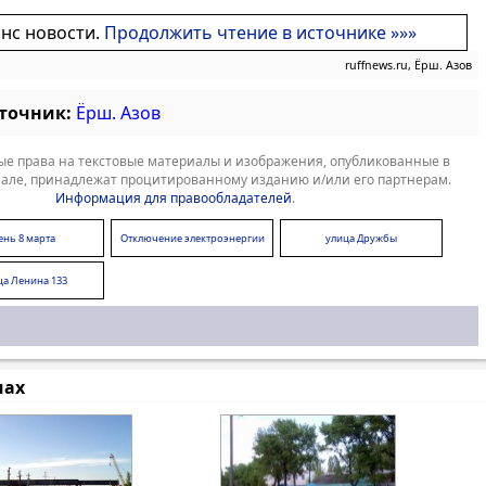
онс новости.
Продолжить чтение в источнике »»»
ruffnews.ru, Ёрш. Азов
сточник:
Ёрш. Азов
е права на текстовые материалы и изображения, опубликованные в
але, принадлежат процитированному изданию и/или его партнерам.
Информация для правообладателей
.
ень 8 марта
Отключение электроэнергии
улица Дружбы
ца Ленина 133
мах