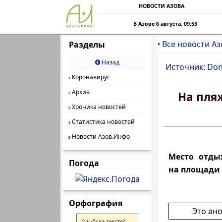
НОВОСТИ АЗОВА
В Азове 6 августа, 09:53
Все новости Аз
Разделы
•
Назад
Источник: Do
Коронавирус
1
Архив
На пля
2
Хроника новостей
3
Статистика новостей
4
Новости Азов.Инфо
5
Место отды
Погода
на площади 
Орфография
Это ан