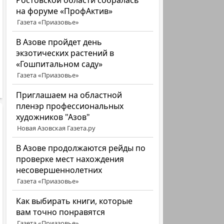
Ростовской области собралась
на форуме «ПрофАктив»
Газета «Приазовье»
В Азове пройдет день
экзотических растений в
«Гошпитальном саду»
Газета «Приазовье»
Приглашаем на областной
пленэр профессиональных
художников "Азов"
Новая Азовская Газета.ру
В Азове продолжаются рейды по
проверке мест нахождения
несовершеннолетних
Газета «Приазовье»
Как выбирать книги, которые
вам точно понравятся
Газета «Приазовье»