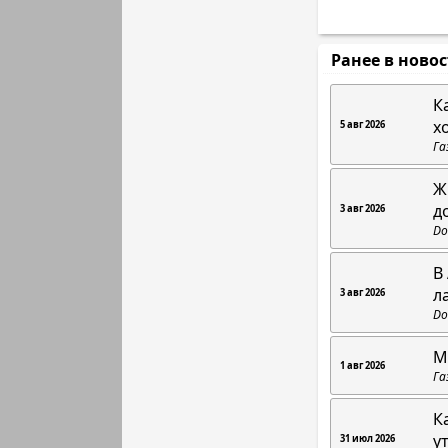
Ранее в ново
К
х
5 авг 2026
Га
Ж
д
3 авг 2026
Do
В
л
3 авг 2026
Do
М
1 авг 2026
Га
К
у
31 июл 2026