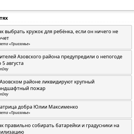
стях
ак выбрать кружок для ребёнка, если он ничего не
очет
зета «Приазовье»
ителей Азовского района предупредили о непогоде
о 5 августа
nDay
 Азовском районе ликвидируют крупный
андшафтный пожар
nDay
атрица добра Юлии Максименко
зета «Приазовье»
ак правильно собирать батарейки и градусники на
тилизацию