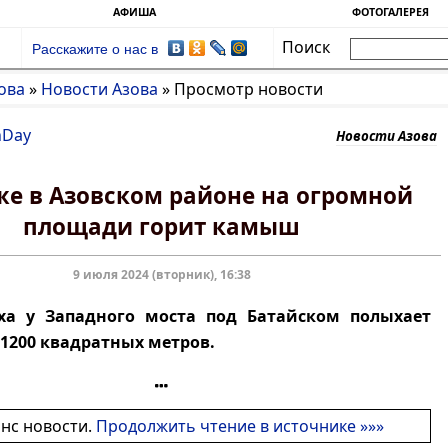
АФИША
ФОТОГАЛЕРЕЯ
Поиск
Расскажите о нас в
ова
»
Новости Азова
»
Просмотр новости
nDay
Новости Азова
же в Азовском районе на огромной
площади горит камыш
9 июля 2024 (вторник), 16:38
ха у Западного моста под Батайском полыхает
1200 квадратных метров.
онс новости.
Продолжить чтение в источнике »»»