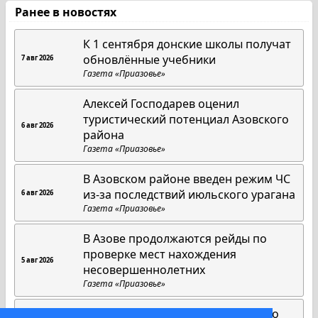
Ранее в новостях
К 1 сентября донские школы получат
обновлённые учебники
7 авг 2026
Газета «Приазовье»
Алексей Господарев оценил
туристический потенциал Азовского
6 авг 2026
района
Газета «Приазовье»
В Азовском районе введен режим ЧС
из-за последствий июльского урагана
6 авг 2026
Газета «Приазовье»
В Азове продолжаются рейды по
проверке мест нахождения
5 авг 2026
несовершеннолетних
Газета «Приазовье»
Матрица добра Юлии Максименко