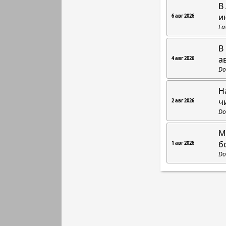
В
и
6 авг 2026
Га
В
а
4 авг 2026
Do
Н
ч
2 авг 2026
Do
М
б
1 авг 2026
Do