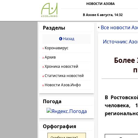
НОВОСТИ АЗОВА
В Азове 6 августа, 14:32
Все новости Аз
Разделы
•
Назад
Источник: Азо
Коронавирус
1
Архив
Более 
2
Хроника новостей
п
3
Статистика новостей
4
Новости Азов.Инфо
5
В Ростовско
Погода
человека, 
регионально
Орфография