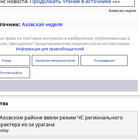
онс новости.
Продолжить чтение в источнике »»»
Азовская неделя
сточник:
Азовская неделя
е права на текстовые материалы и изображения, опубликованные в
але, принадлежат процитированному изданию и/или его партнерам.
Информация для правообладателей
.
Клещи
Крымская геморрагическая
Пострадавшие
лихорадка
 Ростов-на-Дону
стях
 Азовском районе ввели режим ЧС регионального
арактера из-за урагана
nDay