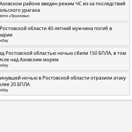
 Азовском районе введен режим ЧС из-за последствий
юльского урагана
зета «Приазовье»
 Ростовской области 40-летний мужчина погиб в
варии
nDay
ад Ростовской областью ночью сбили 150 БПЛА, в том
исле над Азовским морем
nDay
инувшей ночью в Ростовской области отразили атаку
олее 20 БПЛА
nDay