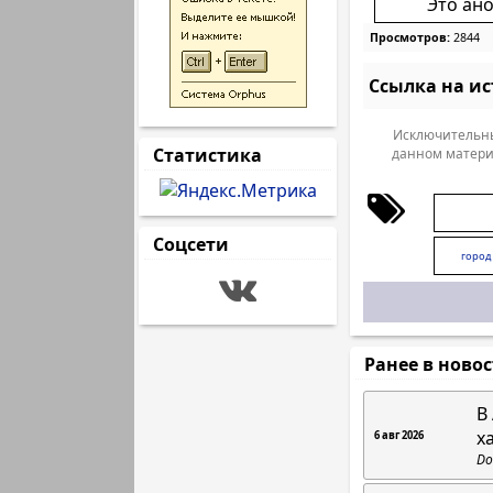
Это ан
Просмотров:
2844
Ссылка на и
Исключительны
Статистика
данном матери
Соцсети
город
Ранее в ново
В
х
6 авг 2026
Do