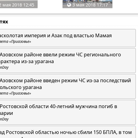
 мая 2018 12:45
3 мая 2018 17:17
стях
асколотая империя и Азак под властью Мамая
зета «Приазовье»
 Азовском районе ввели режим ЧС регионального
арактера из-за урагана
nDay
 Азовском районе введен режим ЧС из-за последствий
юльского урагана
зета «Приазовье»
 Ростовской области 40-летний мужчина погиб в
варии
nDay
ад Ростовской областью ночью сбили 150 БПЛА, в том