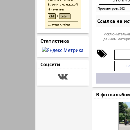
Просмотров:
362
Ссылка на и
Исключительны
данном матери
Статистика
Соцсети
По
В фотоальбо