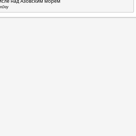
исле над Азовским морем
nDay