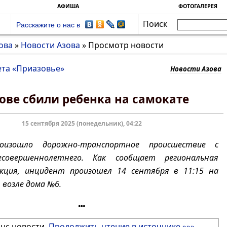
АФИША
ФОТОГАЛЕРЕЯ
Поиск
Расскажите о нас в
ова
»
Новости Азова
»
Просмотр новости
ета «Приазовье»
Новости Азова
зове сбили ребенка на самокате
15 сентября 2025 (понедельник), 04:22
оизошло дорожно-транспортное происшествие с
совершеннолетнего. Как сообщает региональная
екция, инцидент произошел 14 сентября в 11:15 на
 возле дома №6.
онс новости.
Продолжить чтение в источнике »»»