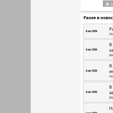
22
Ранее в ново
Р
8 авг 2026
Га
В
х
6 авг 2026
Do
В
и
6 авг 2026
Га
В
а
4 авг 2026
Do
Н