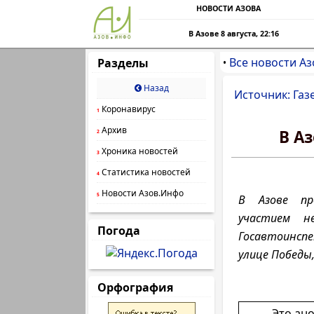
НОВОСТИ АЗОВА
В Азове 8 августа, 22:16
Все новости Аз
Разделы
•
Назад
Источник: Газ
Коронавирус
1
Архив
В А
2
Хроника новостей
3
Статистика новостей
4
Новости Азов.Инфо
5
В Азове пр
участием не
Погода
Госавтоинсп
улице Победы,
Орфография
Это ан