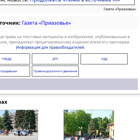
Газета «Приазовье»
сточник:
Газета «Приазовье»
е права на текстовые материалы и изображения, опубликованные в
але, принадлежат процитированному изданию и/или его партнерам.
Информация для правообладателей
.
ГИБДД
ДТП
ПДД
страдавшие
Правила дорожного движения
мах