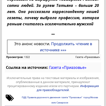
сотни людей. За рулем Татьяна – больше 20
лет. Она рассказала корреспонденту нашей
газеты, почему выбрала профессию, которая
раньше считалась исключительно мужской
Это анонс новости.
Продолжить чтение в
источнике »»»
Просмотров:
1322
Газета «Приазовье»
Ссылка на источник:
Газета «Приазовье»
Исключительные права на текстовые материалы и изображения,
опубликованные в данном материале, принадлежат
процитированному изданию и/или его партнерам.
Информация
для правообладателей
.
ПДД
Правила дорожного движения
газета "Приазовье"
город Москва
село Самарское