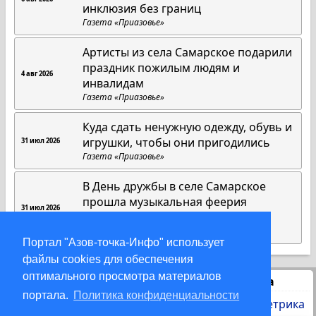
инклюзия без границ
Газета «Приазовье»
Артисты из села Самарское подарили
праздник пожилым людям и
4 авг 2026
инвалидам
Газета «Приазовье»
Куда сдать ненужную одежду, обувь и
игрушки, чтобы они пригодились
31 июл 2026
Газета «Приазовье»
В День дружбы в селе Самарское
прошла музыкальная феерия
31 июл 2026
«Дружбы»
Газета «Приазовье»
Портал "Азов-точка-Инфо" использует
файлы cookies для обеспечения
оптимального просмотра материалов
Статистика
портала.
Политика конфиденциальности