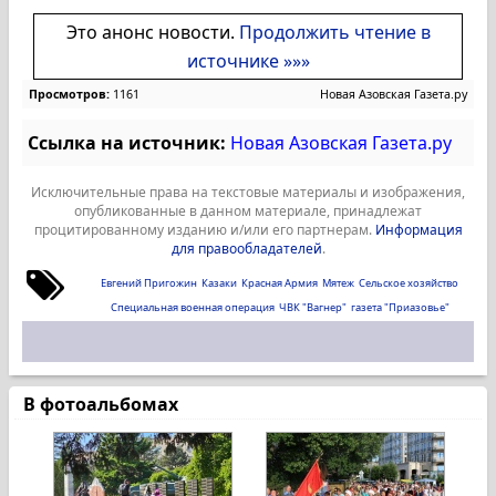
Это анонс новости.
Продолжить чтение в
источнике »»»
Просмотров:
1161
Новая Азовская Газета.ру
Ссылка на источник:
Новая Азовская Газета.ру
Исключительные права на текстовые материалы и изображения,
опубликованные в данном материале, принадлежат
процитированному изданию и/или его партнерам.
Информация
для правообладателей
.
Евгений Пригожин
Казаки
Красная Армия
Мятеж
Сельское хозяйство
Специальная военная операция
ЧВК "Вагнер"
газета "Приазовье"
В фотоальбомах