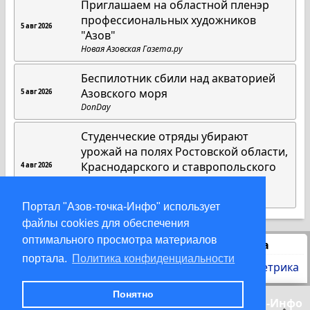
Приглашаем на областной пленэр
профессиональных художников
5 авг 2026
"Азов"
Новая Азовская Газета.ру
Беспилотник сбили над акваторией
Азовского моря
5 авг 2026
DonDay
Студенческие отряды убирают
урожай на полях Ростовской области,
Краснодарского и ставропольского
4 авг 2026
краев
Газета «Приазовье»
Портал "Азов-точка-Инфо" использует
файлы cookies для обеспечения
оптимального просмотра материалов
Статистика
портала.
Политика конфиденциальности
Понятно
© 2000-2026 Азов-точка-Инфо