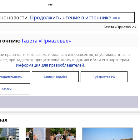
онс новости.
Продолжить чтение в источнике »»»
Газета «Приазовье»
сточник:
Газета «Приазовье»
е права на текстовые материалы и изображения, опубликованные в
але, принадлежат процитированному изданию и/или его партнерам.
Информация для правообладателей
.
творительность
Василий Голубев
Губернатор РО
Казаки
мах