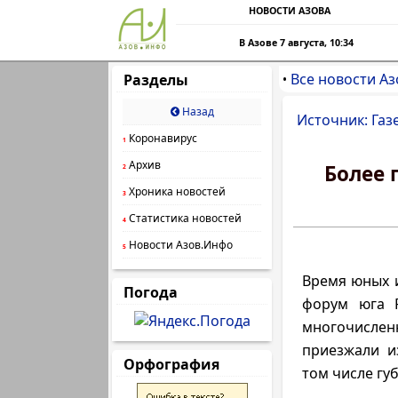
НОВОСТИ АЗОВА
В Азове 7 августа, 10:34
Все новости Аз
Разделы
•
Назад
Источник: Газ
Коронавирус
1
Архив
Более 
2
Хроника новостей
3
Статистика новостей
4
Новости Азов.Инфо
5
Время юных и
Погода
форум юга Р
многочислен
приезжали и
Орфография
том числе гу