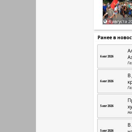
4 августа 2
Ранее в ново
А
А
6 авг 2026
Га
В
к
6 авг 2026
Га
П
х
5 авг 2026
Но
В
н
5 авг 2026