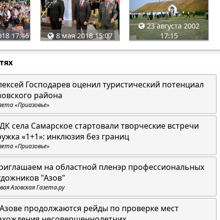
23 августа 2002
018 17:46
8 мая 2018 15:07
17:15
стях
лексей Господарев оценил туристический потенциал
зовского района
зета «Приазовье»
 ДК села Самарское стартовали творческие встречи
ружка «1+1»: инклюзия без границ
зета «Приазовье»
риглашаем на областной пленэр профессиональных
удожников "Азов"
вая Азовская Газета.ру
 Азове продолжаются рейды по проверке мест
ахождения несовершеннолетних