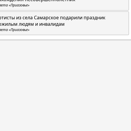
зета «Приазовье»
ртисты из села Самарское подарили праздник
ожилым людям и инвалидам
зета «Приазовье»