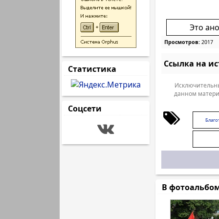
Это ан
Просмотров:
2017
Ссылка на и
Статистика
Исключительны
данном матери
Соцсети
Благо
В фотоальбо