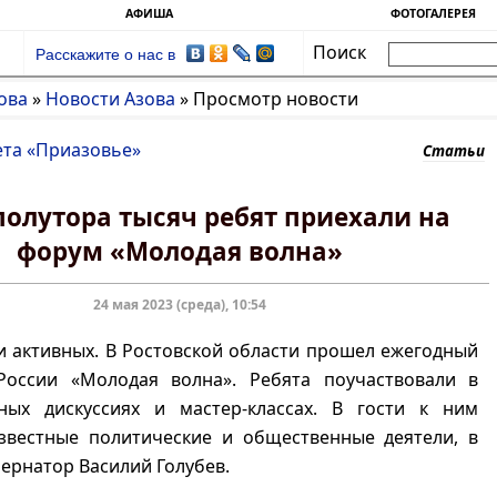
АФИША
ФОТОГАЛЕРЕЯ
Поиск
Расскажите о нас в
ова
»
Новости Азова
»
Просмотр новости
ета «Приазовье»
Статьи
полутора тысяч ребят приехали на
форум «Молодая волна»
24 мая 2023 (среда), 10:54
 активных. В Ростовской области прошел ежегодный
оссии «Молодая волна». Ребята поучаствовали в
ных дискуссиях и мастер-классах. В гости к ним
звестные политические и общественные деятели, в
бернатор Василий Голубев.