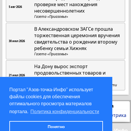
проверке мест нахождения
5 авг 2026
несовершеннолетних
Газета «Приазовье»
В Александровском ЗАГСе прошла
торжественная церемония вручения
свидетельства о рождении второму
30 июл 2026
ребенку семьи Хижняк
Газета «Приазовье»
На Дону вырос экспорт
продовольственных товаров и
21 июл 2026
химической продукции
Пресс-служба губернатора Ростовской области
Портал "Азов-точка-Инфо" использует
файлы cookies для обеспечения
оптимального просмотра материалов
Статистика
портала.
Политика конфиденциальности
Понятно
© 2000-2026 Азов-точка-Инфо