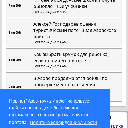
обновлённые учебники
7 авг 2026
Газета «Приазовье»
Алексей Господарев оценил
туристический потенциал Азовского
6 авг 2026
района
Газета «Приазовье»
Как выбрать кружок для ребёнка,
если он ничего не хочет
5 авг 2026
Газета «Приазовье»
В Азове продолжаются рейды по
проверке мест нахождения
5 авг 2026
несовершеннолетних
Газета «Приазовье»
Портал "Азов-точка-Инфо" использует
файлы cookies для обеспечения
оптимального просмотра материалов
Статистика
портала.
Политика конфиденциальности