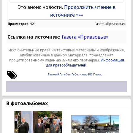
Это анонс новости.
Продолжить чтение в
источнике »»»
Просмотров:
921
Газета «Приазовье»
Ссылка на источник:
Газета «Приазовье»
Исключительные права на текстовые материалы и изображения,
опубликованные в данном материале, принадлежат
процитированному изданию и/или его партнерам.
Информация
для правообладателей
.
Василий Голубев
Губернатор РО
Пожар
В фотоальбомах