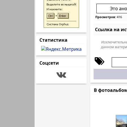
Это ан
Просмотров:
416
Ссылка на и
Статистика
Исключительны
данном матери
Соцсети
В фотоальбо