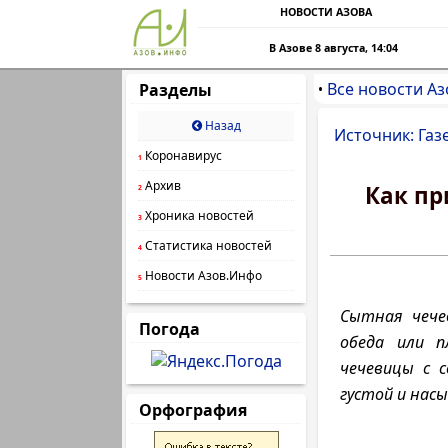
НОВОСТИ АЗОВА
В Азове 8 августа, 14:04
Все новости Аз
Разделы
•
Назад
Источник: Газ
Коронавирус
1
Архив
Как пр
2
Хроника новостей
3
Статистика новостей
4
Новости Азов.Инфо
5
Сытная чече
Погода
обеда или п
чечевицы с с
густой и нас
Орфография