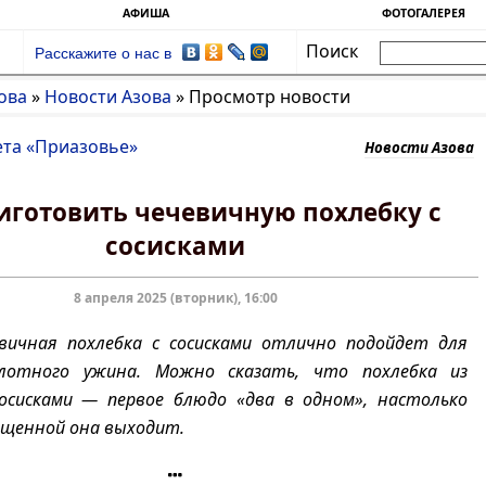
АФИША
ФОТОГАЛЕРЕЯ
Поиск
Расскажите о нас в
ова
»
Новости Азова
»
Просмотр новости
ета «Приазовье»
Новости Азова
иготовить чечевичную похлебку с
сосисками
8 апреля 2025 (вторник), 16:00
вичная похлебка с сосисками отлично подойдет для
лотного ужина. Можно сказать, что похлебка из
осисками — первое блюдо «два в одном», настолько
ыщенной она выходит.