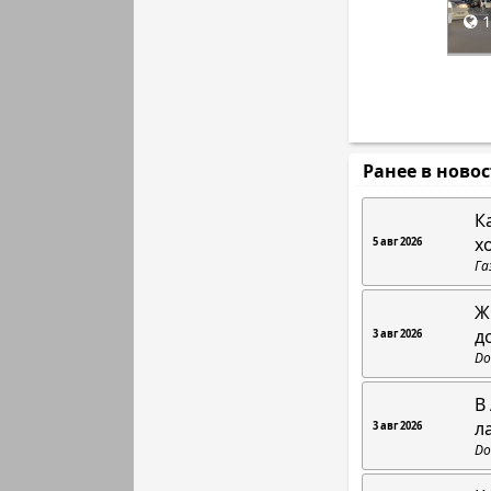
1
Ранее в ново
К
х
5 авг 2026
Га
Ж
д
3 авг 2026
Do
В
л
3 авг 2026
Do