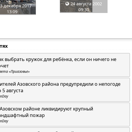
24 августа 2002
3 декабря 2017
09:30
13:09
стях
ак выбрать кружок для ребёнка, если он ничего не
очет
зета «Приазовье»
ителей Азовского района предупредили о непогоде
о 5 августа
nDay
 Азовском районе ликвидируют крупный
андшафтный пожар
nDay