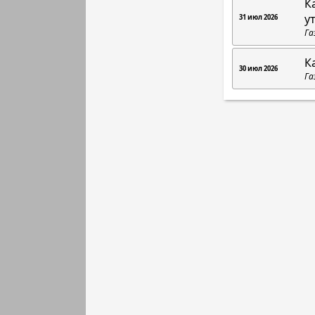
К
у
31 июл 2026
Га
К
30 июл 2026
Га