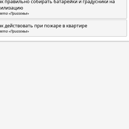
ак правильно собирать батарейки и градусники на
тилизацию
зета «Приазовье»
ак действовать при пожаре в квартире
зета «Приазовье»