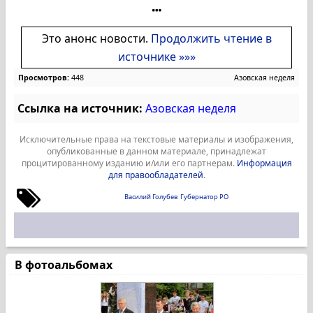
Это анонс новости.
Продолжить чтение в
источнике »»»
Просмотров:
448
Азовская неделя
Ссылка на источник:
Азовская неделя
Исключительные права на текстовые материалы и изображения,
опубликованные в данном материале, принадлежат
процитированному изданию и/или его партнерам.
Информация
для правообладателей
.
Василий Голубев
Губернатор РО
В фотоальбомах