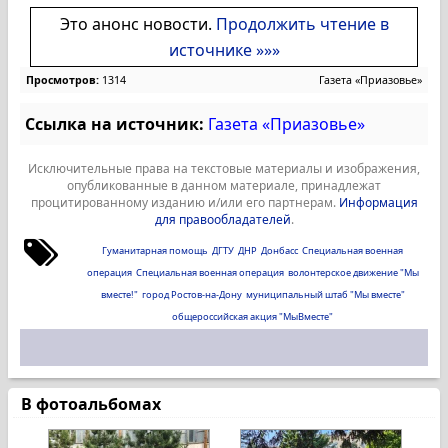
Это анонс новости.
Продолжить чтение в
источнике »»»
Просмотров:
1314
Газета «Приазовье»
Ссылка на источник:
Газета «Приазовье»
Исключительные права на текстовые материалы и изображения,
опубликованные в данном материале, принадлежат
процитированному изданию и/или его партнерам.
Информация
для правообладателей
.
Гуманитарная помощь
ДГТУ
ДНР
Донбасс
Специальная военная
операция
Специальная военная операция
волонтерское движение "Мы
вместе!"
город Ростов-на-Дону
муниципальный штаб "Мы вместе"
общероссийская акция "МыВместе"
В фотоальбомах