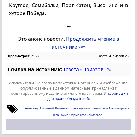
Круглое, Семибалки, Порт-Катон, Высочино и в
хуторе Победа.
Это анонс новости.
Продолжить чтение в
источнике »»»
Просмотров:
2163
Газета «Приазовье»
Ссылка на источник:
Газета «Приазовье»
Исключительные права на текстовые материалы и изображения,
опубликованные в данном материале, принадлежат
процитированному изданию и/или его партнерам.
Информация
для правообладателей
.
Александр Палатный
Высочино
Глава администрации
село Александровка
село Займо-Обрыв
село Самарское