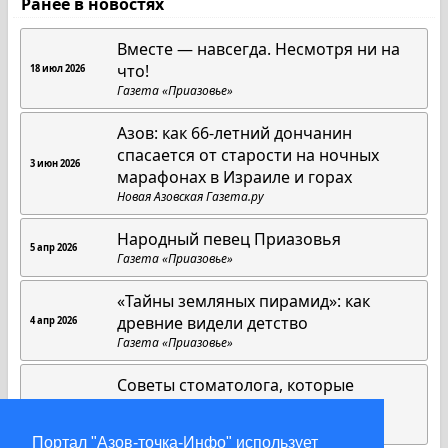
Ранее в новостях
Вместе — навсегда. Несмотря ни на
что!
18 июл 2026
Газета «Приазовье»
Азов: как 66-летний дончанин
спасается от старости на ночных
3 июн 2026
марафонах в Израиле и горах
Новая Азовская Газета.ру
Народный певец Приазовья
5 апр 2026
Газета «Приазовье»
«Тайны земляных пирамид»: как
древние видели детство
4 апр 2026
Газета «Приазовье»
Советы стоматолога, которые
работают всегда
1 апр 2026
Газета «Приазовье»
Портал "Азов-точка-Инфо" использует