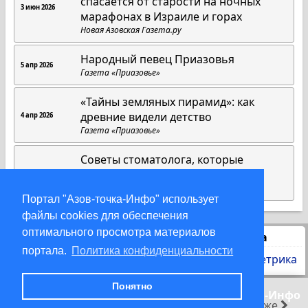
спасается от старости на ночных
3 июн 2026
марафонах в Израиле и горах
Новая Азовская Газета.ру
Народный певец Приазовья
5 апр 2026
Газета «Приазовье»
«Тайны земляных пирамид»: как
древние видели детство
4 апр 2026
Газета «Приазовье»
Советы стоматолога, которые
работают всегда
1 апр 2026
Газета «Приазовье»
Портал "Азов-точка-Инфо" использует
файлы cookies для обеспечения
оптимального просмотра материалов
Статистика
портала.
Политика конфиденциальности
Понятно
© 2000-2026 Азов-точка-Инфо
раньше
позже