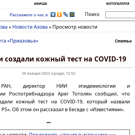
АФИША
ФОТОГАЛЕРЕЯ
Поиск
Расскажите о нас в
ова
»
Новости Азова
»
Просмотр новости
ета «Приазовье»
Статьи
и создали кожный тест на COVID-19
26 января 2022 (среда), 12:52
 РАН, директор НИИ эпидемиологии и
ии Роспотребнадзора Арег Тотолян сообщил, что
здали кожный тест на COVID-19, который назвали
PS». Об этом он рассказал в беседе с «Известиями».
онс новости.
Продолжить чтение в источнике »»»