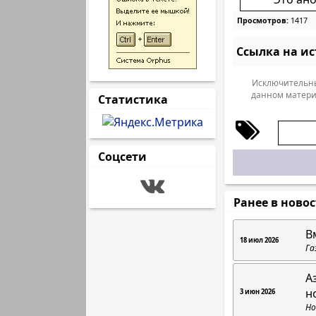
Просмотров:
1417
Ссылка на и
Исключительны
данном матери
Статистика
Соцсети
Ранее в ново
В
18 июл 2026
Га
А
н
3 июн 2026
Но