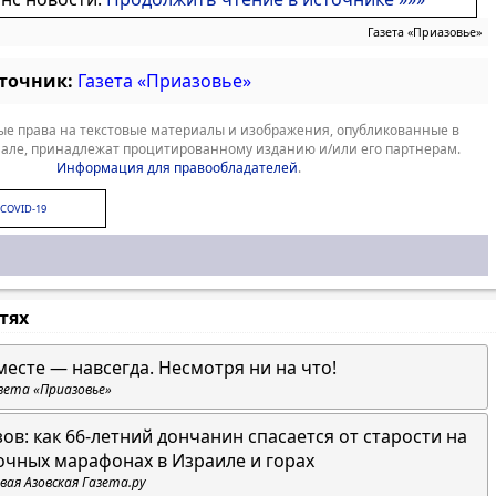
Газета «Приазовье»
сточник:
Газета «Приазовье»
е права на текстовые материалы и изображения, опубликованные в
але, принадлежат процитированному изданию и/или его партнерам.
Информация для правообладателей
.
COVID-19
стях
месте — навсегда. Несмотря ни на что!
зета «Приазовье»
зов: как 66-летний дончанин спасается от старости на
очных марафонах в Израиле и горах
вая Азовская Газета.ру