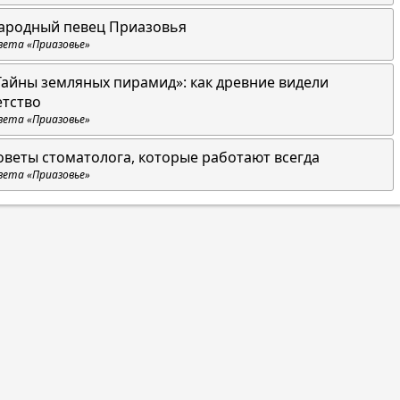
ародный певец Приазовья
зета «Приазовье»
Тайны земляных пирамид»: как древние видели
етство
зета «Приазовье»
оветы стоматолога, которые работают всегда
зета «Приазовье»