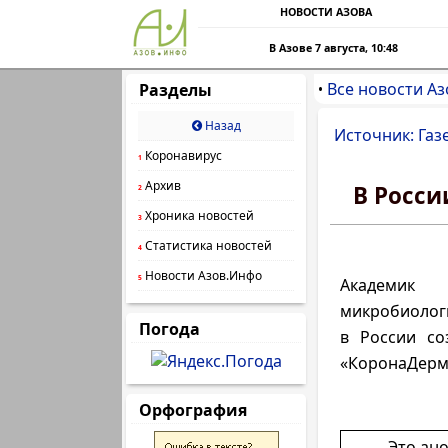
НОВОСТИ АЗОВА
В Азове 7 августа, 10:48
Все новости Аз
Разделы
•
Назад
Источник: Газ
Коронавирус
1
Архив
В Росси
2
Хроника новостей
3
Статистика новостей
4
Новости Азов.Инфо
5
Академик
микробиолог
Погода
в России со
«КоронаДерм 
Орфография
Это ан