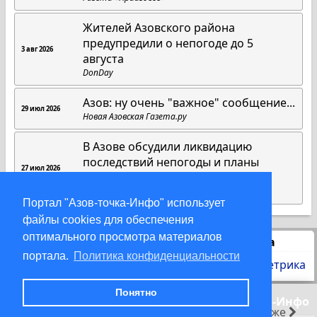
Жителей Азовского района
предупредили о непогоде до 5
3 авг 2026
августа
DonDay
Азов: ну очень "важное" сообщение...
29 июл 2026
Новая Азовская Газета.ру
В Азове обсудили ликвидацию
последствий непогоды и планы
27 июл 2026
благоустройства на 2027 год
Газета «Приазовье»
Портал "Азов-точка-Инфо" использует
файлы cookies для обеспечения
оптимального просмотра материалов
Статистика
портала.
Политика конфиденциальности
Понятно
© 2000-2026 Азов-точка-Инфо
раньше
позже