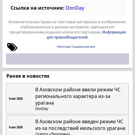
Ссылка на источник:
DonDay
Исключительные права на текстовые материалы и изображения,
опубликованные в данном материале, принадлежат
процитированному изданию и/или его партнерам.
Информация
для правообладателей
.
Непогода
Социальные сети
Ранее в новостях
В Азовском районе ввели режим ЧС
регионального характера из-за
6 авг 2026
урагана
DonDay
В Азовском районе введен режим ЧС
из-за последствий июльского урагана
6 авг 2026
Газета «Приазовье»