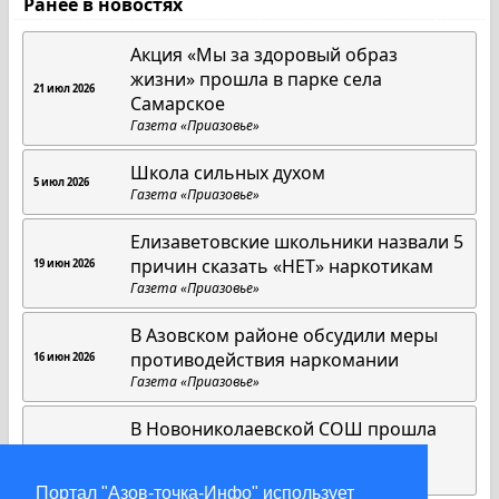
Ранее в новостях
Акция «Мы за здоровый образ
жизни» прошла в парке села
21 июл 2026
Самарское
Газета «Приазовье»
Школа сильных духом
5 июл 2026
Газета «Приазовье»
Елизаветовские школьники назвали 5
причин сказать «НЕТ» наркотикам
19 июн 2026
Газета «Приазовье»
В Азовском районе обсудили меры
противодействия наркомании
16 июн 2026
Газета «Приазовье»
В Новониколаевской СОШ прошла
акция «Чистое поколение»
17 апр 2026
Газета «Приазовье»
Портал "Азов-точка-Инфо" использует