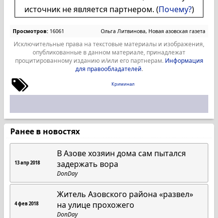
источник не является партнером. (
Почему?
)
Просмотров:
16061
Ольга Литвинова, Новая азовская газета
Исключительные права на текстовые материалы и изображения,
опубликованные в данном материале, принадлежат
процитированному изданию и/или его партнерам.
Информация
для правообладателей
.
Криминал
Ранее в новостях
В Азове хозяин дома сам пытался
задержать вора
13 апр 2018
DonDay
Житель Азовского района «развел»
на улице прохожего
4 фев 2018
DonDay