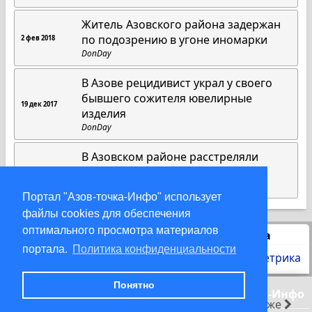
Житель Азовского района задержан
по подозрению в угоне иномарки
2 фев 2018
DonDay
В Азове рецидивист украл у своего
бывшего сожителя ювелирные
19 дек 2017
изделия
DonDay
В Азовском районе расстреляли
«Форд»
15 дек 2017
DonDay
Портал "Азов-точка-Инфо" использует
файлы cookies для обеспечения
оптимального просмотра материалов
Статистика
портала.
Политика конфиденциальности
Понятно
© 2000-2026 Азов-точка-Инфо
раньше
позже