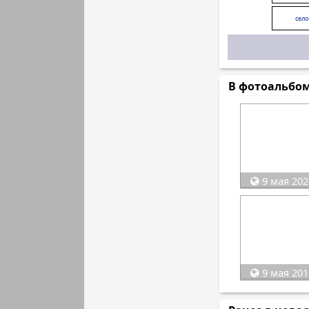
сел
В фотоальбо
9 мая 202
9 мая 201