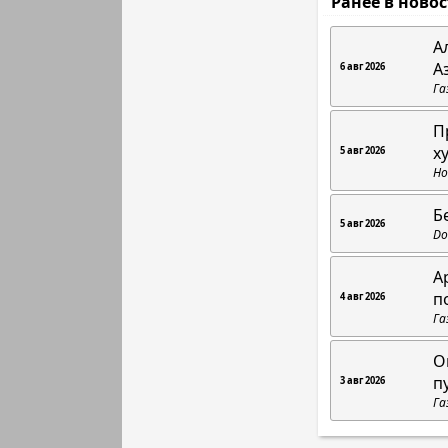
Ранее в ново
А
А
6 авг 2026
Га
П
х
5 авг 2026
Но
Б
5 авг 2026
Do
А
п
4 авг 2026
Га
О
п
3 авг 2026
Га