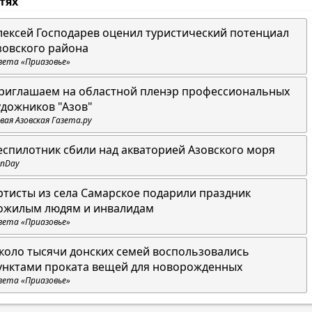
стях
лексей Господарев оценил туристический потенциал
зовского района
зета «Приазовье»
риглашаем на областной пленэр профессиональных
удожников "Азов"
вая Азовская Газета.ру
еспилотник сбили над акваторией Азовского моря
nDay
ртисты из села Самарское подарили праздник
ожилым людям и инвалидам
зета «Приазовье»
коло тысячи донских семей воспользовались
унктами проката вещей для новорожденных
зета «Приазовье»