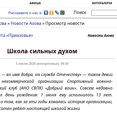
АФИША
ФОТОГАЛЕРЕЯ
Поиск
Расскажите о нас в
ова
»
Новости Азова
»
Просмотр новости
ета «Приазовье»
Новости Азова
Школа сильных духом
5 июля 2026 (воскресенье), 09:30
ь — во имя добра, на службе Отечеству» — таков девиз
некоммерческой организации Спортивный военно-
ий клуб (АНО СВПК) «Добрый воин». Совсем недавно
л день рождения: 1 июня ему исполнилось 13 лет.
о том, как за эти годы ковалась история организации,
сотен ребят настоящей школой жизни