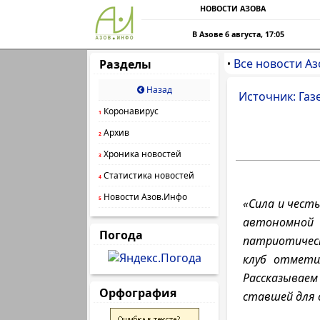
НОВОСТИ АЗОВА
В Азове 6 августа, 17:05
Все новости Аз
Разделы
•
Назад
Источник: Газ
Коронавирус
1
Архив
2
Хроника новостей
3
Статистика новостей
4
Новости Азов.Инфо
5
«Сила и чест
автономной 
Погода
патриотическ
клуб отмети
Рассказываем 
Орфография
ставшей для 