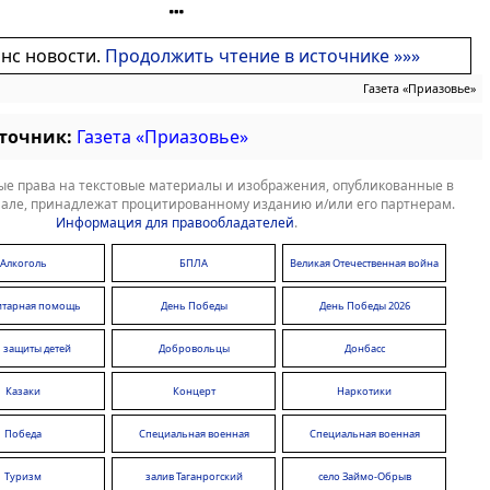
онс новости.
Продолжить чтение в источнике »»»
Газета «Приазовье»
сточник:
Газета «Приазовье»
е права на текстовые материалы и изображения, опубликованные в
але, принадлежат процитированному изданию и/или его партнерам.
Информация для правообладателей
.
Алкоголь
БПЛА
Великая Отечественная война
итарная помощь
День Победы
День Победы 2026
 защиты детей
Добровольцы
Донбасс
Казаки
Концерт
Наркотики
Победа
Специальная военная
Специальная военная
операция
операция
Туризм
залив Таганрогский
село Займо-Обрыв