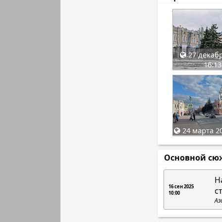
27 декабр
16:13
24 марта 20
Основной сю
Н
16 сен 2025
с
10:00
Аз