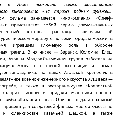
я в Азове проходили съёмки масштабного
ного кинопроекта «На страже родных рубежей».
вом фильма занимается кинокомпания «Синеф-
оект представляет собой серию документальных
тешествий, которые расскажут зрителям об
туристическом маршруте по семи городам России, в
емя игравшим ключевую роль в обороне
ных границ. В их числе — Зарайск, Коломна, Елец,
вин, Азов и Моздок.Съёмочная группа работала на
кациях Азова: в основной экспозиции и фондах
узея-заповедника, на валах Азовской крепости, в
амятнике военно-инженерного искусства XVIII века —
огребе, а также в ресторане-музее «Крепостной
 колорит киноленте придали участники военно-
о клуба «Казачья слава». Они воссоздали походный
а, провели для создателей фильма мастер-классы по
ю и фланкировке казачьей шашкой, а также