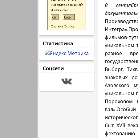
В сентябр
документаль
Производст
Интегра».Пр
фильмов-пу
Статистика
уникальном 
разное вр
государствен
Соцсети
Выборг, Тих
знаковых ло
Азовского м
уникальном п
Пороховом п
вал».Особый
историческог
быт XVII век
фехтовани