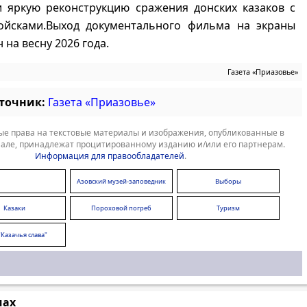
и яркую реконструкцию сражения донских казаков с
ойсками.Выход документального фильма на экраны
 на весну 2026 года.
Газета «Приазовье»
сточник:
Газета «Приазовье»
е права на текстовые материалы и изображения, опубликованные в
але, принадлежат процитированному изданию и/или его партнерам.
Информация для правообладателей
.
Азовский музей-заповедник
Выборы
Казаки
Пороховой погреб
Туризм
"Казачья слава"
мах