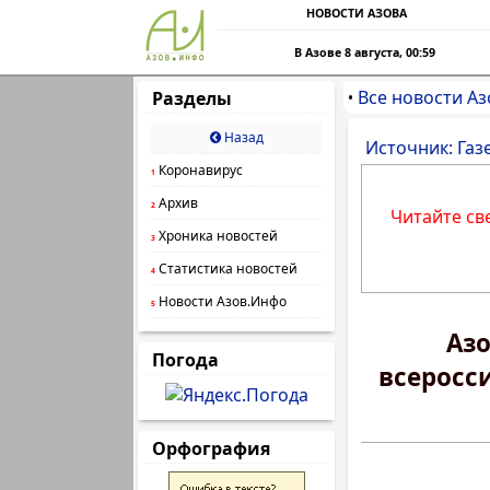
НОВОСТИ АЗОВА
В Азове 8 августа, 00:59
Все новости Аз
Разделы
•
Назад
Источник: Газ
Коронавирус
1
Архив
2
Читайте св
Хроника новостей
3
Статистика новостей
4
Новости Азов.Инфо
5
Азо
Погода
всеросс
Орфография