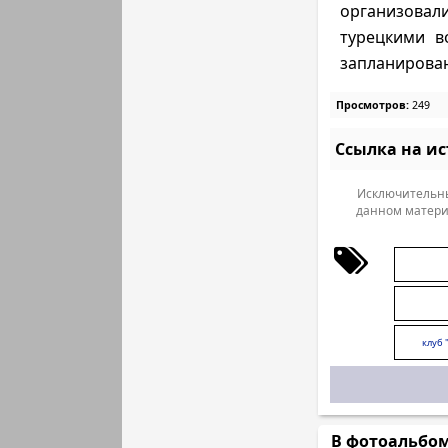
организовал
турецкими в
запланирован
Просмотров:
249
Ссылка на и
Исключительны
данном матери
клуб 
В фотоальбо