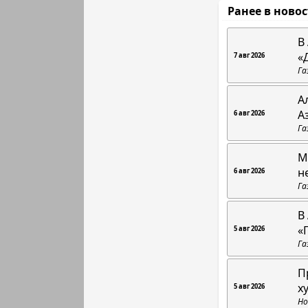
Ранее в ново
В
«
7 авг 2026
Га
А
А
6 авг 2026
Га
М
н
6 авг 2026
Га
В
«
5 авг 2026
Га
П
х
5 авг 2026
Но