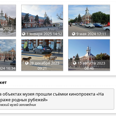
я 2025
1 января 2025 14:52
9 мая 2024 17:11
28 декабря 2023
15 августа 2023
24 16:34
09:21
08:46
жет
а объектах музея прошли съёмки кинопроекта «На
траже родных рубежей»
овский музей-заповедник