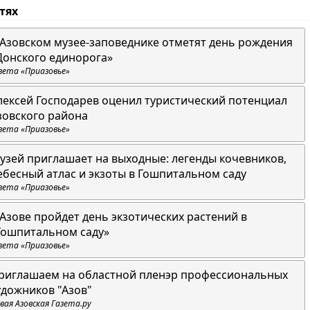
стях
 Азовском музее-заповеднике отметят день рождения
Донского единорога»
зета «Приазовье»
лексей Господарев оценил туристический потенциал
зовского района
зета «Приазовье»
узей приглашает на выходные: легенды кочевников,
ебесный атлас и экзоты в Гошпитальном саду
зета «Приазовье»
 Азове пройдет день экзотических растений в
Гошпитальном саду»
зета «Приазовье»
риглашаем на областной пленэр профессиональных
удожников "Азов"
вая Азовская Газета.ру