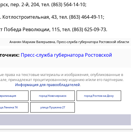
ск, пер. 2-й, 204, тел. (863) 564-14-10;
л. Котлостроительная, 43, тел. (863) 464-49-11;
кт Победа Революции, 115, тел. (863) 625-09-73.
Ананян Мариам Валерьевна, Пресс-служба губернатора Ростовской области
сточник:
Пресс-служба губернатора Ростовской
е права на текстовые материалы и изображения, опубликованные в
але, принадлежат процитированному изданию и/или его партнерам.
Информация для правообладателей
.
ерилизация
город Новочеркасск
город Ростов-на-Дону
ца Ленина 74
улица Пушкина 27