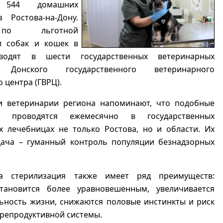
ы 544 домашних
 Ростова-на-Дону.
по льготной
и собак и кошек в
водят в шести государственных ветеринарных
 Донского государственного ветеринарного
 центра (ГВРЦ).
и ветеринарии региона напоминают, что подобные
я проводятся ежемесячно в государственных
х лечебницах не только Ростова, но и области. Их
дача – гуманный контроль популяции безнадзорных
а стерилизация также имеет ряд преимуществ:
тановится более уравновешенным, увеличивается
ьность жизни, снижаются половые инстинкты и риск
репродуктивной системы.