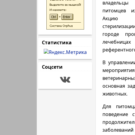
владельц
питомцев из
Акцию 
стерилизаци
городе про
лечебницах
Статистика
референтного
В управлени
Соцсети
мероприяти
ветеринарны
основная за
животных.
Для питомц
поведение с
продолжител
заболеваний 