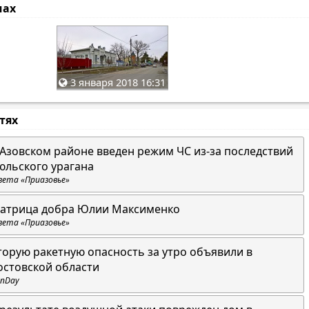
мах
3 января 2018 16:31
стях
 Азовском районе введен режим ЧС из-за последствий
юльского урагана
зета «Приазовье»
атрица добра Юлии Максименко
зета «Приазовье»
торую ракетную опасность за утро объявили в
остовской области
nDay