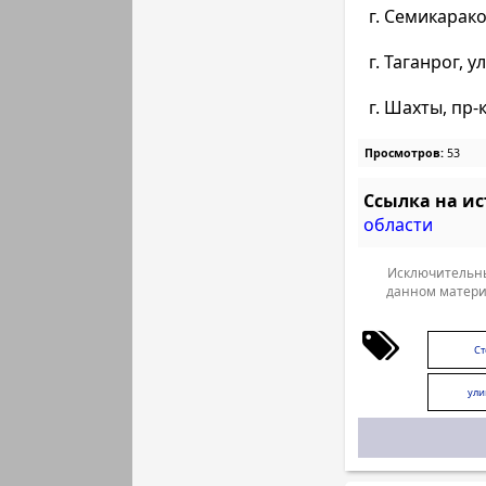
г. Семикаракор
г. Таганрог, у
г. Шахты, пр-
Просмотров:
53
Ссылка на и
области
Исключительны
данном матери
Ст
ули