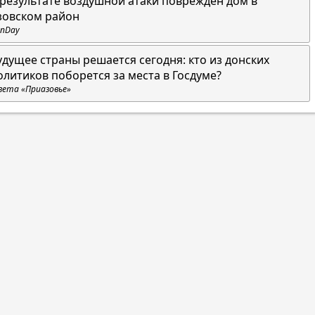
 результате воздушной атаки поврежден дом в
зовском район
nDay
удущее страны решается сегодня: кто из донских
олитиков поборется за места в Госдуме?
зета «Приазовье»