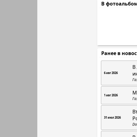
В фотоальбо
Ранее в ново
В
и
6 авг 2026
Га
М
1 авг 2026
Га
В
Р
31 июл 2026
Do