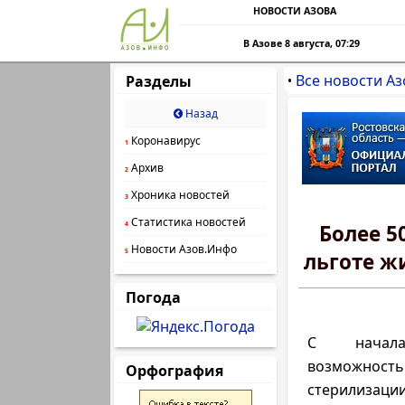
НОВОСТИ АЗОВА
В Азове 8 августа, 07:29
Все новости Аз
Разделы
•
Назад
Коронавирус
1
Архив
2
Хроника новостей
3
Статистика новостей
4
Более 5
Новости Азов.Инфо
5
льготе ж
Погода
С начал
возможно
Орфография
стерилизаци