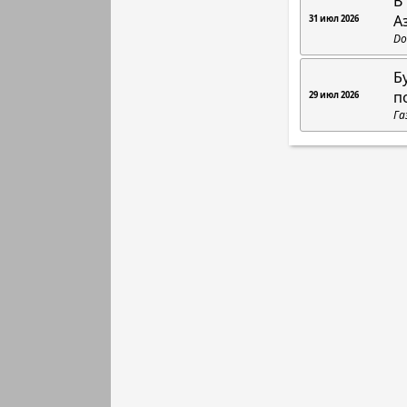
В
А
31 июл 2026
Do
Б
п
29 июл 2026
Га