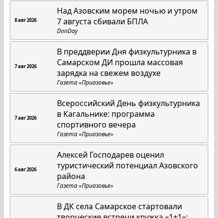
Над Азовским морем ночью и утром
7 августа сбивали БПЛА
8 авг 2026
DonDay
В преддверии Дня физкультурника в
Самарском ДИ прошла массовая
7 авг 2026
зарядка на свежем воздухе
Газета «Приазовье»
Всероссийский День физкультурника
в Кагальнике: программа
7 авг 2026
спортивного вечера
Газета «Приазовье»
Алексей Господарев оценил
туристический потенциал Азовского
6 авг 2026
района
Газета «Приазовье»
В ДК села Самарское стартовали
творческие встречи кружка «1+1»: