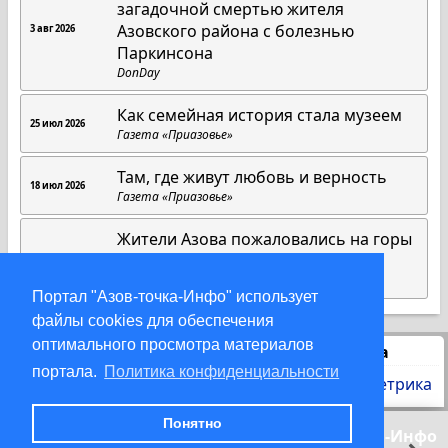
загадочной смертью жителя
Азовского района с болезнью
3 авг 2026
Паркинсона
DonDay
Как семейная история стала музеем
25 июл 2026
Газета «Приазовье»
Там, где живут любовь и верность
18 июл 2026
Газета «Приазовье»
Жители Азова пожаловались на горы
мусора на Центральном пляже
12 июл 2026
DonDay
Портал "Азов-точка-Инфо" использует
файлы cookies для обеспечения
оптимального просмотра материалов
Статистика
портала.
Политика конфиденциальности
Понятно
© 2000-2026 Азов-точка-Инфо