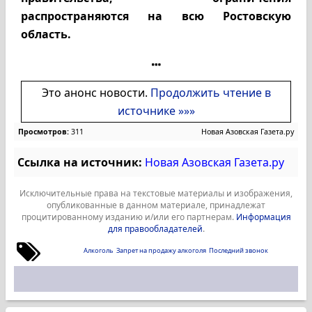
распространяются на всю Ростовскую
область.
Это анонс новости.
Продолжить чтение в
источнике »»»
Просмотров:
311
Новая Азовская Газета.ру
Ссылка на источник:
Новая Азовская Газета.ру
Исключительные права на текстовые материалы и изображения,
опубликованные в данном материале, принадлежат
процитированному изданию и/или его партнерам.
Информация
для правообладателей
.
Алкоголь
Запрет на продажу алкоголя
Последний звонок