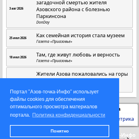
загадочной смертью жителя
Азовского района с болезнью
3 авг 2026
Паркинсона
DonDay
Как семейная история стала музеем
25 июл 2026
Газета «Приазовье»
Там, где живут любовь и верность
18 июл 2026
Газета «Приазовье»
Жители Азова пожаловались на горы
мусора на Центральном пляже
12 июл 2026
DonDay
Портал "Азов-точка-Инфо" использует
файлы cookies для обеспечения
оптимального просмотра материалов
Статистика
портала.
Политика конфиденциальности
Понятно
© 2000-2026 Азов-точка-Инфо