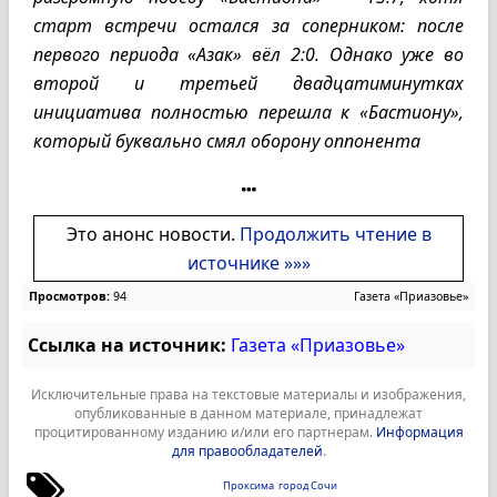
старт встречи остался за соперником: после
первого периода «Азак» вёл 2:0. Однако уже во
второй и третьей двадцатиминутках
инициатива полностью перешла к «Бастиону»,
который буквально смял оборону оппонента
Это анонс новости.
Продолжить чтение в
источнике »»»
Просмотров:
94
Газета «Приазовье»
Ссылка на источник:
Газета «Приазовье»
Исключительные права на текстовые материалы и изображения,
опубликованные в данном материале, принадлежат
процитированному изданию и/или его партнерам.
Информация
для правообладателей
.
Проксима
город Сочи