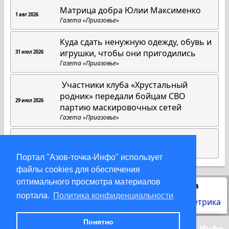
Матрица добра Юлии Максименко
1 авг 2026
Газета «Приазовье»
Куда сдать ненужную одежду, обувь и
игрушки, чтобы они пригодились
31 июл 2026
Газета «Приазовье»
Участники клуба «Хрустальный
родник» передали бойцам СВО
29 июл 2026
партию маскировочных сетей
Газета «Приазовье»
Там, где начинается Родина
26 июл 2026
Газета «Приазовье»
Портал "Азов-точка-Инфо" использует
файлы cookies для обеспечения
оптимального просмотра материалов
Статистика
портала.
Политика конфиденциальности
Понятно
© 2000-2026 Азов-точка-Инфо