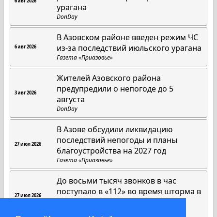
6 авг 2026
урагана
DonDay
В Азовском районе введен режим ЧС
из-за последствий июльского урагана
6 авг 2026
Газета «Приазовье»
Жителей Азовского района
предупредили о непогоде до 5
3 авг 2026
августа
DonDay
В Азове обсудили ликвидацию
последствий непогоды и планы
27 июл 2026
благоустройства на 2027 год
Газета «Приазовье»
До восьми тысяч звонков в час
поступало в «112» во время шторма в
27 июл 2026
Ростовской области
DonDay