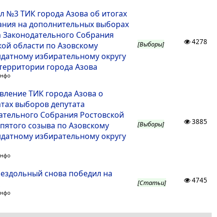
л №3 ТИК города Азова об итогах
ания на дополнительных выборах
а Законодательного Собрания
4278
[Выборы]
кой области по Азовскому
датному избирательному округу
 территории города Азова
Инфо
вление ТИК города Азова о
атах выборов депутата
ательного Собрания Ростовской
3885
[Выборы]
 пятого созыва по Азовскому
датному избирательному округу
Инфо
Бездольный снова победил на
4745
[Статьи]
Инфо