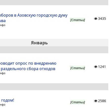
ыборов в Азовскую городскую думу
3435
[Статьи]
ыва
Инфо
Январь
роводит опрос по внедрению
1241
[Статьи]
 раздельного сбора отходов
Инфо
 годом!
2586
[Статьи]
Инфо