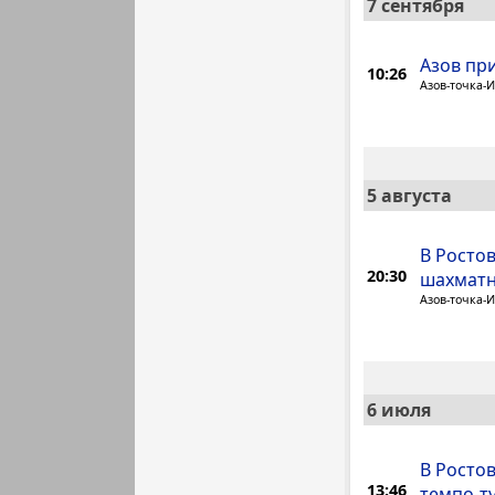
7 сентября
Азов пр
10:26
Азов-точка-
5 августа
В Росто
20:30
шахматн
Азов-точка-
6 июля
В Росто
13:46
темпо-т