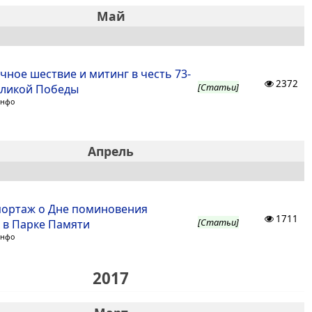
Май
чное шествие и митинг в честь 73-
2372
[Статьи]
еликой Победы
Инфо
Апрель
ортаж о Дне поминовения
1711
[Статьи]
 в Парке Памяти
Инфо
2017