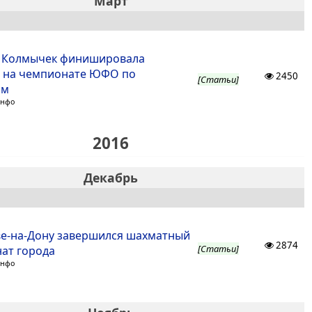
Март
 Колмычек финишировала
 на чемпионате ЮФО по
2450
[Статьи]
ам
Инфо
2016
Декабрь
ве-на-Дону завершился шахматный
2874
[Статьи]
ат города
Инфо