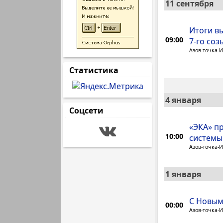
11 сентября
Итоги в
09:00
7-го соз
Азов-точка-
Статистика
4 января
Соцсети
«ЭКА» п
10:00
системы
Азов-точка-
1 января
С Новым
00:00
Азов-точка-