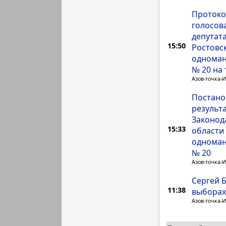
Протоко
голосов
депутат
15:50
Ростовс
одноман
№ 20 на
Азов-точка-
Постано
результ
Законод
15:33
области
одноман
№ 20
Азов-точка-
Сергей 
11:38
выборах
Азов-точка-