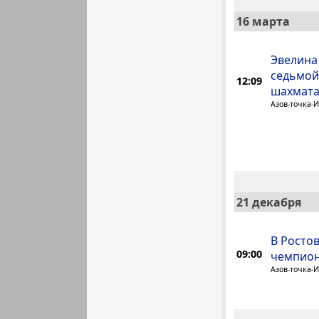
16 марта
Эвелина
седьмой
12:09
шахмат
Азов-точка-
21 декабря
В Росто
09:00
чемпион
Азов-точка-