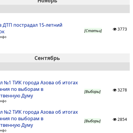
Ноябрь
в ДТП пострадал 15-летний
3773
[Статьи]
ок
Инфо
Сентябрь
л №1 ТИК города Азова об итогах
ания по выборам в
3278
[Выборы]
ственную Думу
Инфо
л №2 ТИК города Азова об итогах
ания по выборам в
2854
[Выборы]
ственную Думу
Инфо