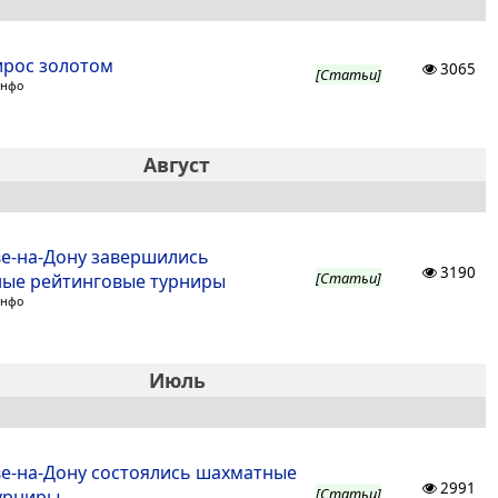
ирос золотом
3065
[Статьи]
Инфо
Август
ве-на-Дону завершились
3190
[Статьи]
ые рейтинговые турниры
Инфо
Июль
ве-на-Дону состоялись шахматные
2991
[Статьи]
урниры