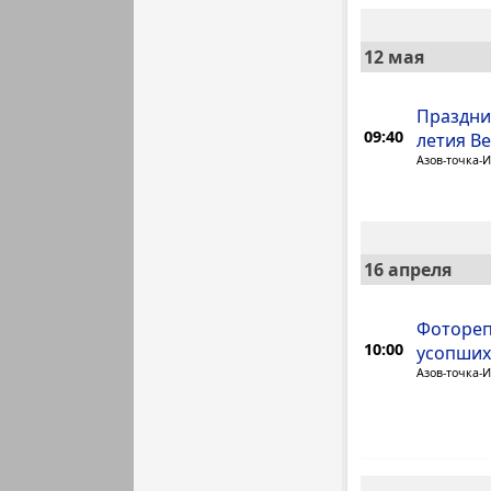
12 мая
Праздни
09:40
летия В
Азов-точка-
16 апреля
Фотореп
10:00
усопших
Азов-точка-