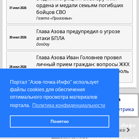
ордена и медали семьям погибших
31 июл 2026
бойцов СВО
Газета «Приазовье»
Глава Азова предупредил о угрозе
атаки БПЛА
30 июл 2026
DonDay
Глава Азова Иван Головнев провел
личный прием граждан: вопросы ЖКХ
28 июл 2026
и благоустройства взяты на контроль
Газета «Приазовье»
Портал "Азов-точка-Инфо" использует
файлы cookies для обеспечения
оптимального просмотра материалов
Статистика
портала.
Политика конфиденциальности
Понятно
© 2000-2026 Азов-точка-Инфо
раньше
позже
Политика конфиденциальности