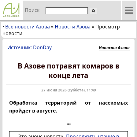
Поиск
Все новости Азова
»
Новости Азова
»
Просмотр
•
новости
Источник: DonDay
Новости Азова
В Азове потравят комаров в
конце лета
27 июня 2026 (суббота), 11:49
Обработка территорий от насекомых
пройдет в августе.
Это анонс новости.
Продолжить чтение в