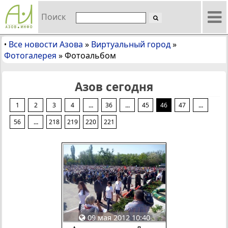
Поиск
Все новости Азова
»
Виртуальный город
»
•
Фотогалерея
»
Фотоальбом
Азов сегодня
1
2
3
4
...
36
...
45
46
47
...
56
...
218
219
220
221
09 мая 2012 10:40