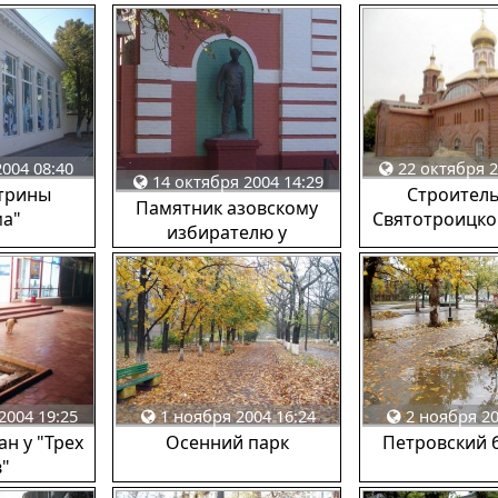
004 08:40
22 октября 2
14 октября 2004 14:29
трины
Строител
Памятник азовскому
ма"
Святотроицко
избирателю у
краеведческого музея.
2004 19:25
1 ноября 2004 16:24
2 ноября 20
н у "Трех
Осенний парк
Петровский 
в"