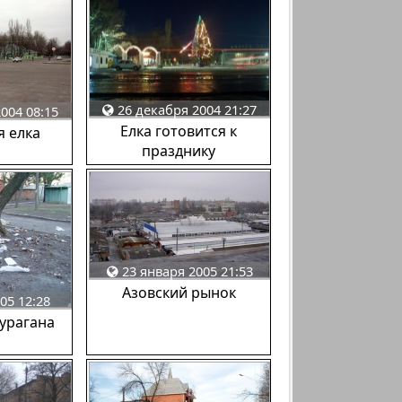
26 декабря 2004 21:27
004 08:15
Елка готовится к
я елка
празднику
23 января 2005 21:53
Азовский рынок
05 12:28
урагана