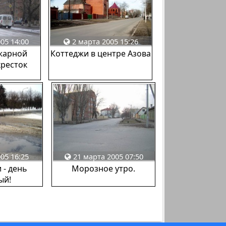
05 14:00
2 марта 2005 15:26
жарной
Коттеджи в центре Азова
кресток
05 16:25
21 марта 2005 07:50
 - день
Морозное утро.
ый!