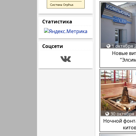
Статистика
Соцсети
1 октября 2
Новые ви
"Элси
30 октября 
Ночной фонта
кито