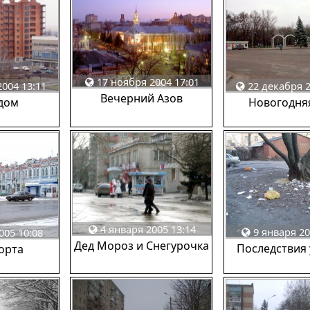
17 ноября 2004 17:01
004 13:11
22 декабря 2
Вечерний Азов
дом
Новогодня
4 января 2005 13:14
9 января 20
005 10:08
Дед Мороз и Снегурочка
Последствия 
орта