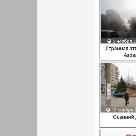
6 ноября 2
Странная а
Азов
10 ноября 2
Осенний 