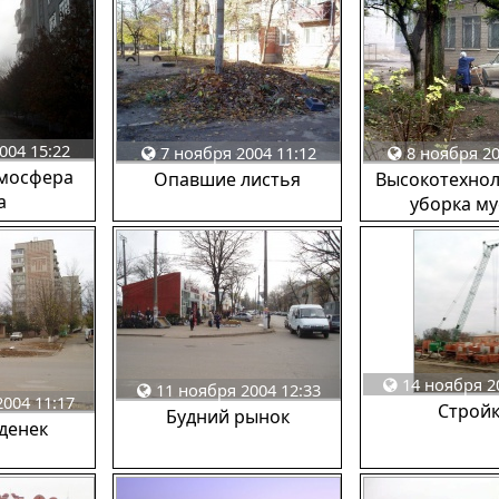
004 15:22
7 ноября 2004 11:12
8 ноября 20
тмосфера
Опавшие листья
Высокотехно
а
уборка м
14 ноября 2
11 ноября 2004 12:33
004 11:17
Строй
Будний рынок
денек