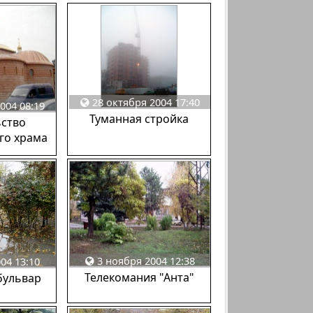
28 октября 2004 17:40
004 08:19
Туманная стройка
ьство
го храма
3 ноября 2004 12:38
04 13:10
Телекомания "Анта"
бульвар