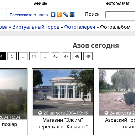
АФИША
ФОТОГАЛЕРЕЯ
Поиск
Расскажите о нас в
ова
»
Виртуальный город
»
Фотогалерея
»
Фотоальбом
Азов сегодня
4
5
...
14
...
46
47
48
49
20 августа 2004 09:16
24 августа 2
2004 16:34
Магазин "Элсим"
Азовский го
 пожар
переехал в "Казачок"
пляж