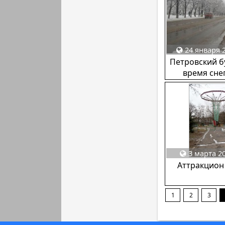
24 января 2
Петровский б
время сне
3 марта 20
Аттракцион
1
2
3