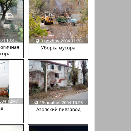
04 10:42
9 ноября 2004 11:38
логичная
Уборка мусора
усора
004 12:47
15 ноября 2004 16:23
ка
Азовский пивзавод