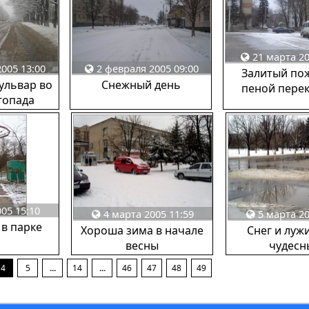
21 марта 20
005 13:00
2 февраля 2005 09:00
Залитый по
ульвар во
Снежный день
пеной пере
гопада
05 15:10
4 марта 2005 11:59
5 марта 20
 в парке
Хороша зима в начале
Снег и лужи
весны
чудесн
4
5
...
14
...
46
47
48
49