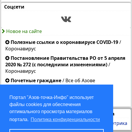
Соцсети
Новое на сайте
Полезные ссылки о коронавирусе COVID-19
/
Коронавирус
Постановление Правительства РО от 5 апреля
2020 № 272 (с последними изменениями)
/
Коронавирус
Почетные граждане
/
Все об Азове
Устав города Азова
/
Власть
Портал "Азов-точка-Инфо" использует
День Победы 2018
/
События дня
файлы cookies для обеспечения
оптимального просмотра материалов
Статистика
портала.
Политика конфиденциальности