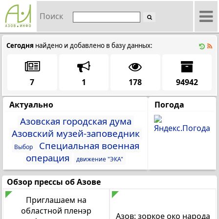
Поиск
Сегодня
найдено
и
добавлено
в базу данных:
7
1
178
94942
Актуально
Погода
Азовская городская дума
Азовский музей-заповедник
Специальная военная
Выбор
операция
движение "ЭКА"
Обзор прессы об Азове
Приглашаем на
областной пленэр
Азов: зоркое око народа