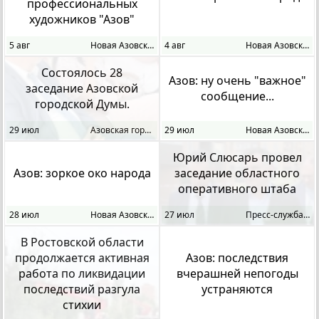
профессиональных
художников "Азов"
5 авг
Новая Азовская Газет
4 авг
Новая Азовская Газет
Состоялось 28
Азов: ну очень "важное"
заседание Азовской
сообщение...
городской Думы.
29 июл
Азовская городская Д
29 июл
Новая Азовская Газет
Юрий Слюсарь провел
Азов: зоркое око народа
заседание областного
оперативного штаба
28 июл
Новая Азовская Газет
27 июл
Пресс-служба губерна
В Ростовской области
продолжается активная
Азов: последствия
работа по ликвидации
вчерашней непогоды
последствий разгула
устраняются
стихии