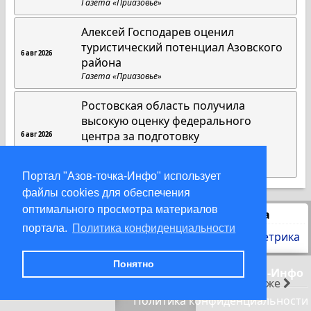
Газета «Приазовье»
Алексей Господарев оценил
туристический потенциал Азовского
6 авг 2026
района
Газета «Приазовье»
Ростовская область получила
высокую оценку федерального
центра за подготовку
6 авг 2026
наблюдательного корпуса
Газета «Приазовье»
Портал "Азов-точка-Инфо" использует
файлы cookies для обеспечения
оптимального просмотра материалов
Статистика
портала.
Политика конфиденциальности
Понятно
© 2000-2026 Азов-точка-Инфо
раньше
позже
Политика конфиденциальности