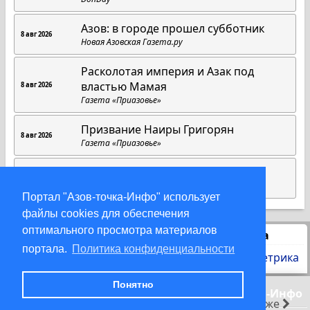
Азов: в городе прошел субботник
8 авг 2026
Новая Азовская Газета.ру
Расколотая империя и Азак под
властью Мамая
8 авг 2026
Газета «Приазовье»
Призвание Наиры Григорян
8 авг 2026
Газета «Приазовье»
C Днем физкультурника!
8 авг 2026
Азовская городская Дума
Портал "Азов-точка-Инфо" использует
файлы cookies для обеспечения
оптимального просмотра материалов
Статистика
портала.
Политика конфиденциальности
Понятно
© 2000-2026 Азов-точка-Инфо
раньше
позже