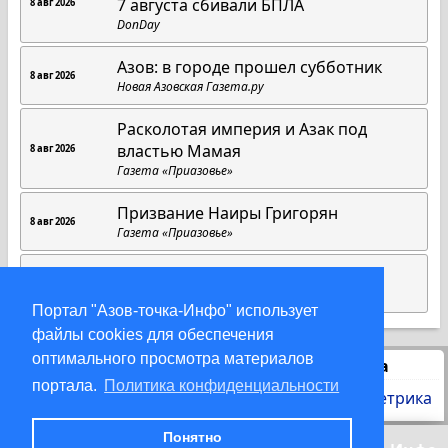
7 августа сбивали БПЛА
8 авг 2026
DonDay
Азов: в городе прошел субботник
8 авг 2026
Новая Азовская Газета.ру
Расколотая империя и Азак под
властью Мамая
8 авг 2026
Газета «Приазовье»
Призвание Наиры Григорян
8 авг 2026
Газета «Приазовье»
C Днем физкультурника!
8 авг 2026
Азовская городская Дума
Портал "Азов-точка-Инфо" использует
файлы cookies для обеспечения
оптимального просмотра материалов
Статистика
портала.
Политика конфиденциальности
Понятно